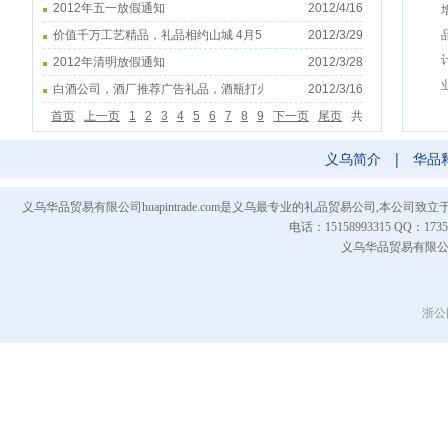
2012年五一放假通知
2012/4/16
价值千万工艺精品，礼品相约山城 4月5日去鉴宝
2012/3/29
2012年清明放假通知
2012/3/28
白酒公司，酒厂推荐广告礼品，酒瓶打火机（图）
2012/3/16
首页
上一页
1
2
3
4
5
6
7
8
9
下一页
尾页
共
有9页
义乌简介
|
华品
义乌华品贸易有限公司huapintrade.com是义乌最专业的礼品贸易公司,本
电话：15158993315 QQ
义乌华品贸易有限公司 Co
浙公网