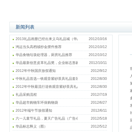
新闻列表
2013礼品画册已经出来义乌礼品城（华品公司）
2012/10/16
鸿运当头高档绒纱金摆件推荐
2012/10/12
华品食物垃圾处理器，厨房礼品推荐
2012/10/12
华品最新创意皮革礼品凳，企业标志形象凳定制
2012/10/11
2012年中秋国庆放假通知
2012/9/12
中秋礼品首选---铁观音紫砂茶具礼品套装
2012/8/30
2012年中秋最流行送铁观音紫砂茶具礼品套装
2012/8/30
礼品采购流程
2012/7/19
华品超市购物车环保购物袋
2012/6/27
2012年端午节放假通知
2012/6/11
六一儿童节礼品，夏天广告礼品（广告伞，广告衫，广告扇，广告帽，广告杯）
2012/5/18
华品标志释义（图）
2012/5/12