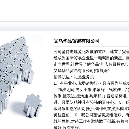
义乌华品贸易有限公司
公司坚持走规范化发展的道路，建立了完
经成为国际贸易企业里一颗瞩目的新星。而
走向世界,让世界了解华品”的宏伟目标稳
义乌华品贸易有限公司招聘职位：
招聘职位：礼品业务员
1、有事业心,热爱销售行业,具有强烈的成功
—25岁之间,男女不限,形象好、气质佳、
伶俐,擅表达,擅沟通,具亲和力,普通话标准
进、具团队精神具有较强的责任心。 5、
该能够坦然的面对挫折和困难,在挫折和困
勇往直前。 6、我公司望诚聘思维活跃、
战的性格;对待工作有激情敢于创新,有着向
最好,只有更好。