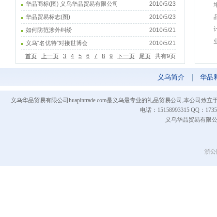
华品商标(图) 义乌华品贸易有限公司
2010/5/23
华品贸易标志(图)
2010/5/23
如何防范涉外纠纷
2010/5/21
义乌“名优特”对接世博会
2010/5/21
首页
上一页
3
4
5
6
7
8
9
下一页
尾页
共有9页
义乌简介
|
华品
义乌华品贸易有限公司huapintrade.com是义乌最专业的礼品贸易公司,本
电话：15158993315 QQ
义乌华品贸易有限公司 Co
浙公网