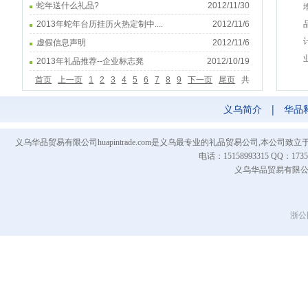
蛇年送什么礼品?
2012/11/30
2013年蛇年台历挂历火热定制中....
2012/11/6
虚假信息声明
2012/11/6
2013年礼品推荐--企业标志凳
2012/10/19
首页
上一页
1
2
3
4
5
6
7
8
9
下一页
尾页
共
有9页
义乌简介
|
华品
义乌华品贸易有限公司huapintrade.com是义乌最专业的礼品贸易公司,本
电话：15158993315 QQ
义乌华品贸易有限公司 Co
浙公网