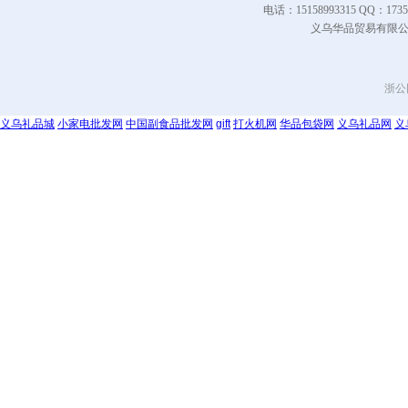
电话：15158993315 QQ
义乌华品贸易有限公司 Co
浙公网
义乌礼品城
小家电批发网
中国副食品批发网
gift
打火机网
华品包袋网
义乌礼品网
义