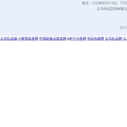
电话：15158993315 QQ
义乌华品贸易有限公司 Co
浙公网
义乌礼品城
小家电批发网
中国副食品批发网
gift
打火机网
华品包袋网
义乌礼品网
义